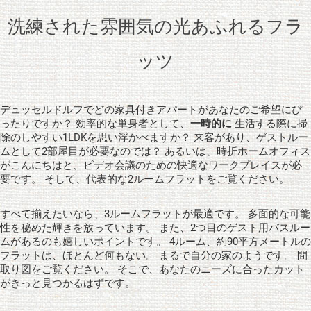
洗練された雰囲気の光あふれるフラ
ッツ
デュッセルドルフでどの家具付きアパートがあなたのご希望にぴ
ったりですか？ 効率的な単身者として、
一時的に
生活する際に掃
除のしやすい1LDKを思い浮かべますか？ 来客があり、ゲストルー
ムとして2部屋目が必要なのでは？ あるいは、時折ホームオフィス
がこんにちはと、ビデオ会議のための快適なワークプレイスが必
要です。 そして、代表的な2ルームフラットをご覧ください。
すべて揃えたいなら、3ルームフラットが最適です。 多面的な可能
性を秘めた輝きを放っています。 また、2つ目のゲスト用バスルー
ムがあるのも嬉しいポイントです。 4ルーム、約90平方メートルの
フラットは、ほとんど何もない。 まるで自分の家のようです。 間
取り図をご覧ください。 そこで、あなたのニーズに合ったカット
がきっと見つかるはずです。